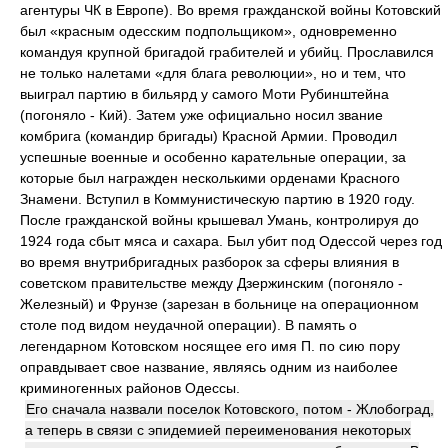
агентуры ЧК в Европе). Во время гражданской войны Котовский
был «красным одесским подпольщиком», одновременно
командуя крупной бригадой грабителей и убийц. Прославился
не только налетами «для блага революции», но и тем, что
выиграл партию в бильярд у самого Моти Рубинштейна
(погоняло - Кий). Затем уже официально носил звание
комбрига (командир бригады) Красной Армии. Проводил
успешные военные и особенно карательные операции, за
которые был награжден несколькими орденами Красного
Знамени. Вступил в Коммунистическую партию в 1920 году.
После гражданской войны крышевал Умань, контролируя до
1924 года сбыт мяса и сахара. Был убит под Одессой через год
во время внутрибригадных разборок за сферы влияния в
советском правительстве между Дзержинским (погоняло -
Железный) и Фрунзе (зарезан в больнице на операционном
столе под видом неудачной операции). В память о
легендарном Котовском носящее его имя П. по сию пору
оправдывает свое название, являясь одним из наиболее
криминогенных районов Одессы.
Его сначала назвали поселок Котовского, потом - Жлобоград,
а теперь в связи с эпидемией переименования некоторых